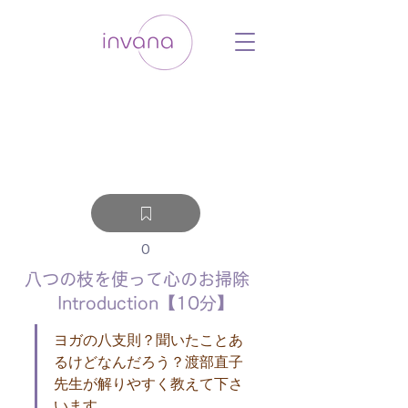
ウェルネス セルフケア ホリスティック 動
画 プラットフォーム ウェルビーイング ヨ
ガ 瞑想 栄養 医学 レッスン レクチャ
ー ​ストレス 免疫力 睡眠 メンタルヘル
ス ルーティン
0
八つの枝を使って心のお掃除
Introduction【10分】
ヨガの八支則？聞いたことあ
るけどなんだろう？渡部直子
先生が解りやすく教えて下さ
います