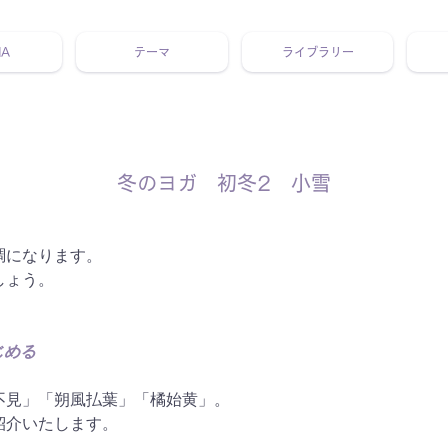
NA
テーマ
ライブラリー
 ホリスティック 動画 プラットフォーム ウェルビーイング ヨガ 瞑想 栄養 医学 レッスン レクチャー ​ストレス 免疫力 睡眠 メ
冬のヨガ 初冬2 小雪
。
調になります。
しょう。
じめる
不見」「朔風払葉」「橘始黄」。
紹介いたします。