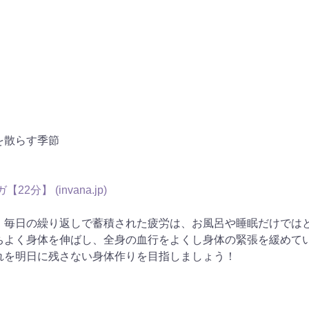
を散らす季節
【22分】 (
invana.jp
)
。毎日の繰り返しで蓄積された疲労は、お風呂や睡眠だけでは
ちよく身体を伸ばし、全身の血行をよくし身体の緊張を緩めて
れを明日に残さない身体作りを目指しましょう！