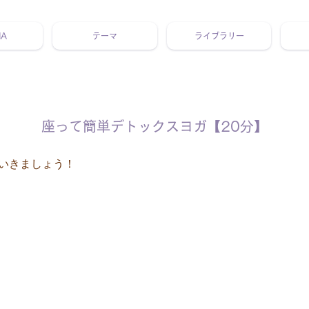
NA
テーマ
ライブラリー
 ホリスティック 動画 プラットフォーム ウェルビーイング ヨガ 瞑想 栄養 医学 レッスン レクチャー ​ストレス 免疫力 睡眠 メ
座って簡単デトックスヨガ【20分】
いきましょう！