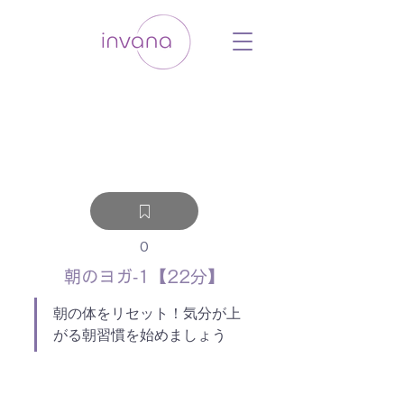
ウェルネス セルフケア ホリスティック 動
画 プラットフォーム ウェルビーイング ヨ
ガ 瞑想 栄養 医学 レッスン レクチャ
ー ​ストレス 免疫力 睡眠 メンタルヘル
ス ルーティン
0
朝のヨガ‐1【22分】
朝の体をリセット！気分が上
がる朝習慣を始めましょう