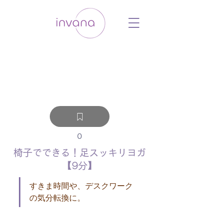
ウェルネス セルフケア ホリスティック 動
画 プラットフォーム ウェルビーイング ヨ
ガ 瞑想 栄養 医学 レッスン レクチャ
ー ​ストレス 免疫力 睡眠 メンタルヘル
ス ルーティン
0
椅子でできる！足スッキリヨガ
【9分】
すきま時間や、デスクワーク
の気分転換に。