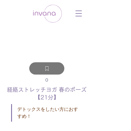
ウェルネス セルフケア ホリスティック 動
画 プラットフォーム ウェルビーイング ヨ
ガ 瞑想 栄養 医学 レッスン レクチャ
ー ​ストレス 免疫力 睡眠 メンタルヘル
ス ルーティン
0
経絡ストレッチヨガ 春のポーズ
【21分】
デトックスをしたい方におす
すめ！