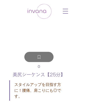
ウェルネス セルフケア ホリスティック 動
画 プラットフォーム ウェルビーイング ヨ
ガ 瞑想 栄養 医学 レッスン レクチャ
ー ​ストレス 免疫力 睡眠 メンタルヘル
ス ルーティン
0
美尻シーケンス【25分】
スタイルアップを目指す方
に！腰痛、肩こりにも◎で
す。