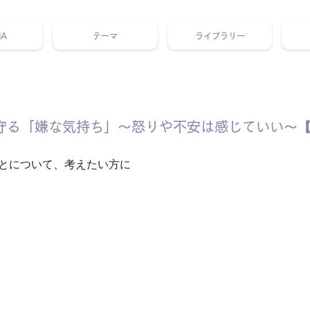
NA
テーマ
ライブラリー
 ホリスティック 動画 プラットフォーム ウェルビーイング ヨガ 瞑想 栄養 医学 レッスン レクチャー ​ストレス 免疫力 睡眠 メ
守る「嫌な気持ち」～怒りや不安は感じていい～【
とについて、考えたい方に