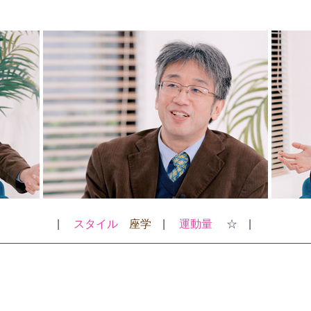
| 　
スタイル
座学
　| 　
運動量
 　☆　| 