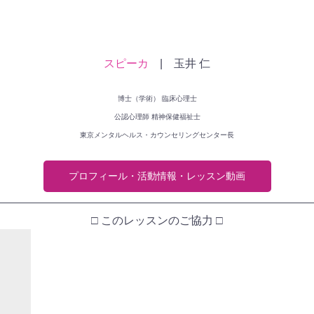
スピーカ
　|　玉井 仁
博士（学術） 臨床心理士
公認心理師 精神保健福祉士
東京メンタルヘルス・カウンセリングセンター長
プロフィール・活動情報・レッスン動画
□ このレッスンのご協力 □