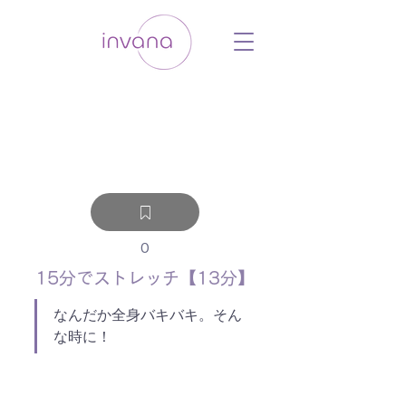
ウェルネス セルフケア ホリスティック 動
画 プラットフォーム ウェルビーイング ヨ
ガ 瞑想 栄養 医学 レッスン レクチャ
ー ​ストレス 免疫力 睡眠 メンタルヘル
ス ルーティン
0
15分でストレッチ【13分】
なんだか全身バキバキ。そん
な時に！