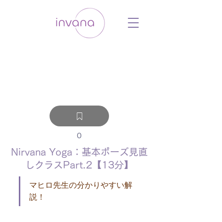
ウェルネス セルフケア ホリスティック 動
画 プラットフォーム ウェルビーイング ヨ
ガ 瞑想 栄養 医学 レッスン レクチャ
ー ​ストレス 免疫力 睡眠 メンタルヘル
ス ルーティン
0
Nirvana Yoga：基本ポーズ見直
しクラスPart.2【13分】
マヒロ先生の分かりやすい解
説！