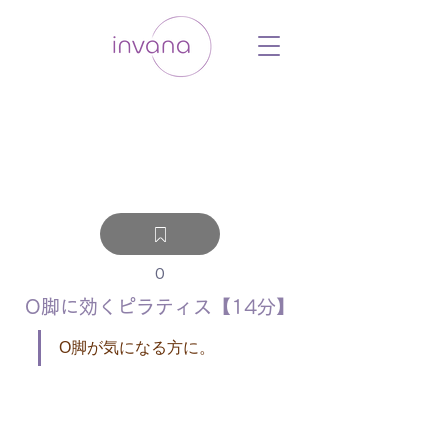
ウェルネス セルフケア ホリスティック 動
画 プラットフォーム ウェルビーイング ヨ
ガ 瞑想 栄養 医学 レッスン レクチャ
ー ​ストレス 免疫力 睡眠 メンタルヘル
ス ルーティン
0
O脚に効くピラティス【14分】
O脚が気になる方に。