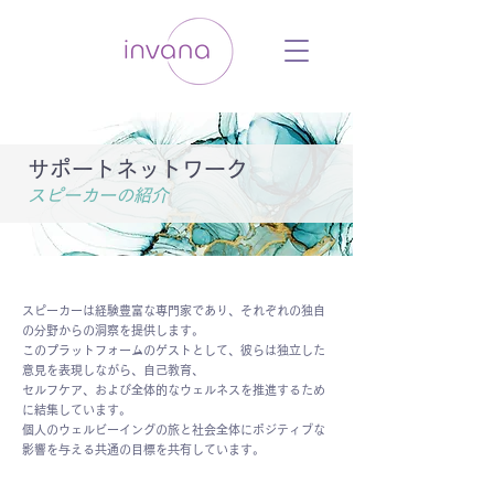
ウェルネス セルフケア ホリスティック 動
画 プラットフォーム ウェルビーイング ヨ
ガ 瞑想 栄養 医学 レッスン レクチャ
ー ​ストレス 免疫力 睡眠 メンタルヘル
ス ルーティン
サポートネットワーク
スピーカーの紹介
スピーカーは経験豊富な専門家であり、それぞれの独自
の分野からの洞察を提供します。
このプラットフォームのゲストとして、彼らは独立した
意見を表現しながら、自己教育、
セルフケア、および全体的なウェルネスを推進するため
に結集しています。
個人のウェルビーイングの旅と社会全体にポジティブな
影響を与える共通の目標を共有しています。