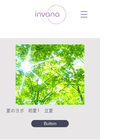
ウェルネス セルフケア ホリスティック 動
画 プラットフォーム ウェルビーイング ヨ
ガ 瞑想 栄養 医学 レッスン レクチャ
ー ​ストレス 免疫力 睡眠 メンタルヘル
ス ルーティン
夏のヨガ 初夏1 立夏
Button