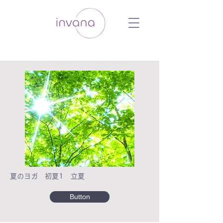
ウェルネス セルフケア ホリスティック 動
画 プラットフォーム ウェルビーイング ヨ
ガ 瞑想 栄養 医学 レッスン レクチャ
ー ​ストレス 免疫力 睡眠 メンタルヘル
ス ルーティン
夏のヨガ 初夏1 立夏
Button