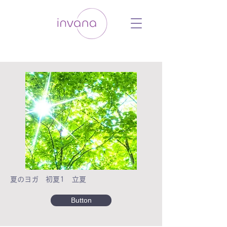
ウェルネス セルフケア ホリスティック 動
画 プラットフォーム ウェルビーイング ヨ
ガ 瞑想 栄養 医学 レッスン レクチャ
ー ​ストレス 免疫力 睡眠 メンタルヘル
ス ルーティン
夏のヨガ 初夏1 立夏
Button