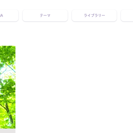
NA
テーマ
ライブラリー
 ホリスティック 動画 プラットフォーム ウェルビーイング ヨガ 瞑想 栄養 医学 レッスン レクチャー ​ストレス 免疫力 睡眠 メ