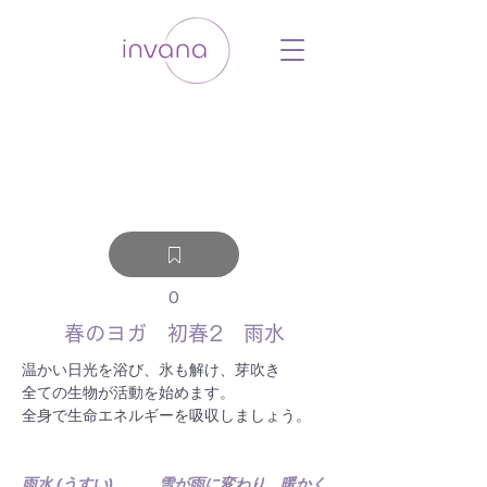
ウェルネス セルフケア ホリスティック 動
画 プラットフォーム ウェルビーイング ヨ
ガ 瞑想 栄養 医学 レッスン レクチャ
ー ​ストレス 免疫力 睡眠 メンタルヘル
ス ルーティン
0
春のヨガ 初春2 雨水
温かい日光を浴び、氷も解け、芽吹き
全ての生物が活動を始めます。
全身で生命エネルギーを吸収しましょう。
雨水 (うすい)　　　雪が雨に変わり、暖かく