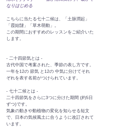
なりはじめる
こちらに当たる七十二候は、「土脉潤起」
「霞始靆」「草木萌動」。
この期間におすすめのレッスンをご紹介いた
します。
- 二十四節気とは -
古代中国で考案された、季節の表し方です。
一年を12の 節気 と12の 中気に分けてそれ
ぞれを表す名前がつけられています。
- 七十二候とは -
二十四節気をさらに3つに分けた期間 (約5日
ずつ)です。
気象の動きや動植物の変化を知らせる短文
で、日本の気候風土に合うように改訂されて
います。