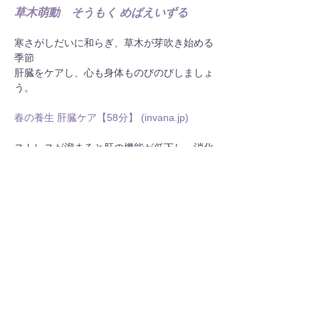
草木萌動　そうもく めばえいずる
寒さがしだいに和らぎ、草木が芽吹き始める
季節
肝臓をケアし、心も身体ものびのびしましょ
う。
春の養生 肝臓ケア【58分】 (
invana.jp
)
ストレスが溜まると肝の機能が低下し、消化
器系の不調や疲労感、イライラ、憂鬱といっ
たさまざまな不調が現れるようになります。
季節の変わり目で生活環境が変わることも多
い春は、ストレスや不安を感じやすい時期。
ストレスを上手にコントロールして肝の機能
を健やかに保ち、心も身体も元気に気持ちよ
く過ごしましょう。