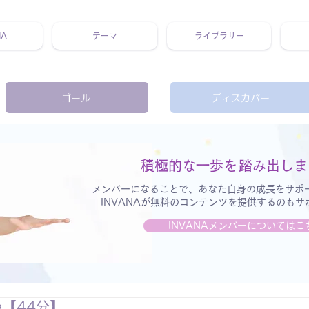
NA
テーマ
ライブラリー
 ホリスティック 動画 プラットフォーム ウェルビーイング ヨガ 瞑想 栄養 医学 レッスン レクチャー ​ストレス 免疫力 睡眠 メ
ゴール
ディスカバー
積極的な一歩を
踏み出しま
メンバーになることで、あなた自身の成長をサポ
INVANAが無料のコンテンツを提供するのも
INVANAメンバーについてはこ
oga【44分】