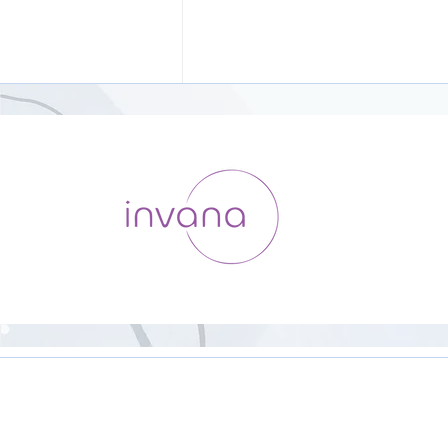
HipHop Yoga【23分】