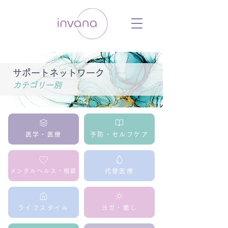
ウェルネス セルフケア ホリスティック 動
画 プラットフォーム ウェルビーイング ヨ
ガ 瞑想 栄養 医学 レッスン レクチャ
ー ​ストレス 免疫力 睡眠 メンタルヘル
ス ルーティン
サポートネットワーク
カテゴリー別
医学・医療
予防・セルフケア
メンタルへルス・相談
代替医療
ライフスタイル
ヨガ・癒し