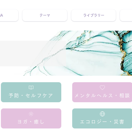
NA
テーマ
ライブラリー
 ホリスティック 動画 プラットフォーム ウェルビーイング ヨガ 瞑想 栄養 医学 レッスン レクチャー ​ストレス 免疫力 睡眠 メ
予防・セルフケア
メンタルへルス・相談
ヨガ・癒し
エコロジー・災害