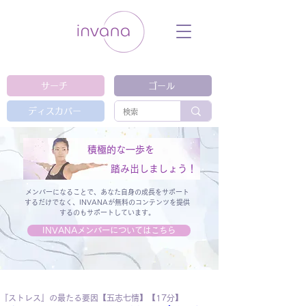
ウェルネス セルフケア ホリスティック 動
画 プラットフォーム ウェルビーイング ヨ
ガ 瞑想 栄養 医学 レッスン レクチャ
ー ​ストレス 免疫力 睡眠 メンタルヘル
ス ルーティン
サーチ
ゴール
ディスカバー
積極的な一歩を
踏み出しましょう！
メンバーになることで、あなた自身の成長をサポート
するだけでなく、
INVANAが無料のコンテンツを提供
するのもサポートしています。
INVANAメンバーについてはこちら
『ストレス』の最たる要因【五志七情】【17分】