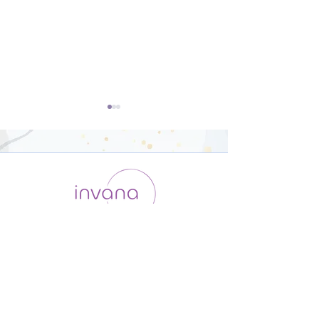
ダンサー向けの
オリジナルポー
Yoga【22分】
骨盤調整【26
運用会社 / ABOUT US
利用規約
メンバー入会
プライバシーポリシー
特定商取引法に基づく表記