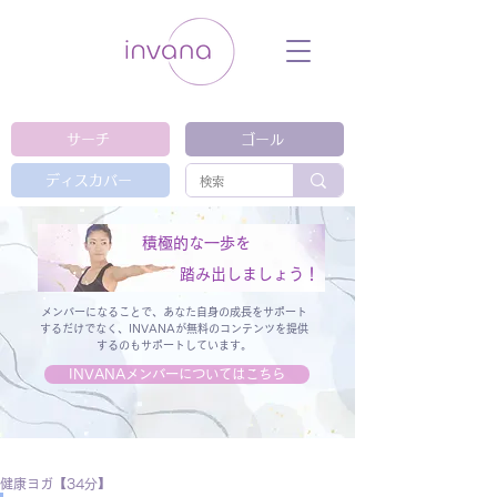
ウェルネス セルフケア ホリスティック 動
画 プラットフォーム ウェルビーイング ヨ
ガ 瞑想 栄養 医学 レッスン レクチャ
ー ​ストレス 免疫力 睡眠 メンタルヘル
ス ルーティン
サーチ
ゴール
ディスカバー
積極的な一歩を
踏み出しましょう！
メンバーになることで、あなた自身の成長をサポート
するだけでなく、
INVANAが無料のコンテンツを提供
するのもサポートしています。
INVANAメンバーについてはこちら
健康ヨガ【34分】