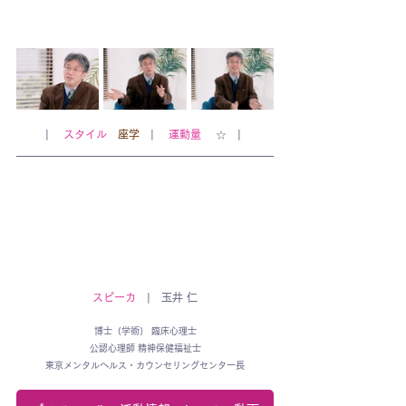
| 　
スタイル
座学
　| 　
運動量
 　☆　| 
スピーカ
　|　玉井 仁
博士（学術） 臨床心理士
公認心理師 精神保健福祉士
東京メンタルヘルス・カウンセリングセンター長