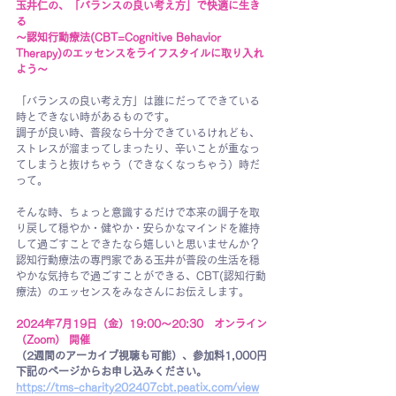
玉井仁の、「バランスの良い考え方」で快適に生き
る
～認知行動療法(CBT=Cognitive Behavior 
Therapy)のエッセンスをライフスタイルに取り入れ
よう～
「バランスの良い考え方」は誰にだってできている
時とできない時があるものです。
調子が良い時、普段なら十分できているけれども、
ストレスが溜まってしまったり、辛いことが重なっ
てしまうと抜けちゃう（できなくなっちゃう）時だ
って。
そんな時、ちょっと意識するだけで本来の調子を取
り戻して穏やか・健やか・安らかなマインドを維持
して過ごすことできたなら嬉しいと思いませんか？
認知行動療法の専門家である玉井が普段の生活を穏
やかな気持ちで過ごすことができる、CBT(認知行動
療法）のエッセンスをみなさんにお伝えします。
2024年7月19日（金）19:00～20:30　オンライン
（Zoom） 開催
（2週間のアーカイブ視聴も可能）、参加料1,000円
下記のページからお申し込みください。
https://tms-charity202407cbt.peatix.com/view