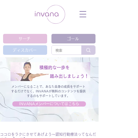
ウェルネス セルフケア ホリスティック 動
画 プラットフォーム ウェルビーイング ヨ
ガ 瞑想 栄養 医学 レッスン レクチャ
ー ​ストレス 免疫力 睡眠 メンタルヘル
ス ルーティン
サーチ
ゴール
ディスカバー
積極的な一歩を
踏み出しましょう！
メンバーになることで、あなた自身の成長をサポート
するだけでなく、
INVANAが無料のコンテンツを提供
するのもサポートしています。
INVANAメンバーについてはこちら
ココロをラクにさせてあげよう～認知行動療法ってなんだ