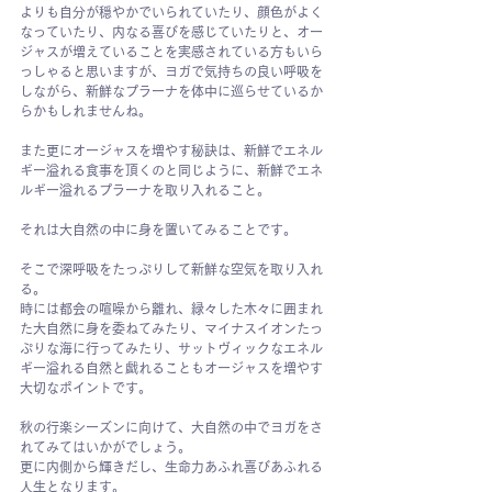
よりも自分が穏やかでいられていたり、顔色がよく
なっていたり、内なる喜びを感じていたりと、オー
ジャスが増えていることを実感されている方もいら
っしゃると思いますが、ヨガで気持ちの良い呼吸を
しながら、新鮮なプラーナを体中に巡らせているか
らかもしれませんね。
また更にオージャスを増やす秘訣は、新鮮でエネル
ギー溢れる食事を頂くのと同じように、新鮮でエネ
ルギー溢れるプラーナを取り入れること。
それは大自然の中に身を置いてみることです。
そこで深呼吸をたっぷりして新鮮な空気を取り入れ
る。
時には都会の喧噪から離れ、緑々した木々に囲まれ
た大自然に身を委ねてみたり、マイナスイオンたっ
ぷりな海に行ってみたり、サットヴィックなエネル
ギー溢れる自然と戯れることもオージャスを増やす
大切なポイントです。
秋の行楽シーズンに向けて、大自然の中でヨガをさ
れてみてはいかがでしょう。
更に内側から輝きだし、生命力あふれ喜びあふれる
人生となります。