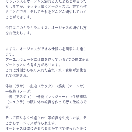
そういう人をオージャス溢れる人だよねとか言った
りしますが、キラキラ輝くオージャスは、誰でも作
ることができ、そしてそれをどんどん増やしていく
ことができます。
今回はこのキラキラエキス、オージャスの増やし方
をお伝えします。
まずは、オージャスができる仕組みを簡単にお話し
ます。
アーユルヴェーダには体を作っている7つの構成要素
ダートゥという考え方があります。
これは外側から取り入れた空気・水・食物が消化さ
れて代謝され、
体液（ラサ）→血液（ラクタ）→筋肉（マーンサ）
→脂肪（メーダ）
→骨（アスティ）→骨髄（マッジャー）→生殖組織
（シュクラ）の順に体の組織を作って行く仕組みで
す。
そして滞りなく代謝され生殖組織を生成した後、そ
こからオージャスが作られます。 
オージャスは体に必要な要素がすべて作られた後に