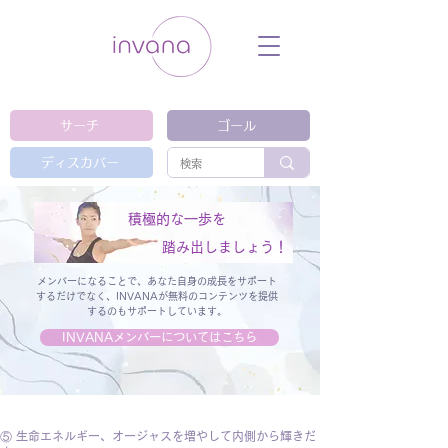
ウェルネス セルフケア ホリスティック 動
画 プラットフォーム ウェルビーイング ヨ
ガ 瞑想 栄養 医学 レッスン レクチャ
ー ​ストレス 免疫力 睡眠 メンタルヘル
ス ルーティン
サーチ
ゴール
ディスカバー
積極的な一歩を
踏み出しましょう！
メンバーになることで、あなた自身の成長をサポート
するだけでなく、
INVANAが無料のコンテンツを提供
するのもサポートしています。
INVANAメンバーについてはこちら
⑤ 生命エネルギー、オージャスを増やして内側から輝きだ