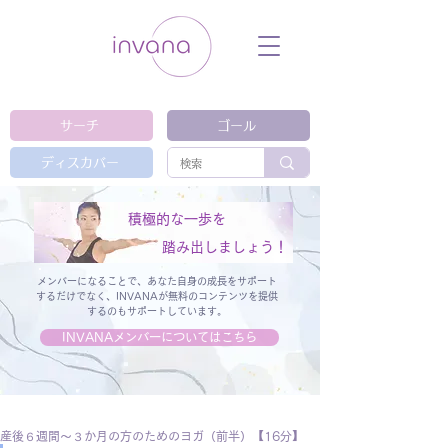
ウェルネス セルフケア ホリスティック 動
画 プラットフォーム ウェルビーイング ヨ
ガ 瞑想 栄養 医学 レッスン レクチャ
ー ​ストレス 免疫力 睡眠 メンタルヘル
ス ルーティン
サーチ
ゴール
ディスカバー
積極的な一歩を
踏み出しましょう！
メンバーになることで、あなた自身の成長をサポート
するだけでなく、
INVANAが無料のコンテンツを提供
するのもサポートしています。
INVANAメンバーについてはこちら
産後６週間～３か月の方のためのヨガ（前半）【16分】