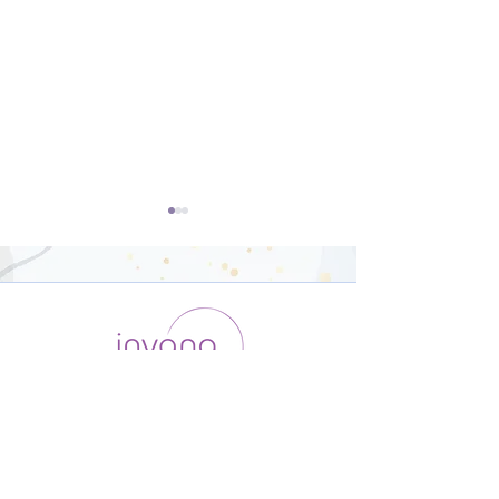
開脚のポーズ（ウパヴィ
ダウンドッグ（
シュタコーナーサナ）【8
カシュヴァーナ
運用会社 / ABOUT US
利用規約
メンバー入会
分】
【8分】