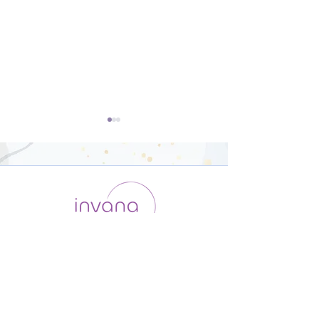
開脚のポーズ（ウパヴィ
ダウンドッグ（
シュタコーナーサナ）【8
カシュヴァーナ
運用会社 / ABOUT US
利用規約
メンバー入会
分】
【8分】
プライバシーポリシー