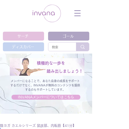
ウェルネス セルフケア ホリスティック 動
画 プラットフォーム ウェルビーイング ヨ
ガ 瞑想 栄養 医学 レッスン レクチャ
ー ​ストレス 免疫力 睡眠 メンタルヘル
ス ルーティン
サーチ
ゴール
ディスカバー
積極的な一歩を
踏み出しましょう！
メンバーになることで、あなた自身の成長をサポート
するだけでなく、
INVANAが無料のコンテンツを提供
するのもサポートしています。
INVANAメンバーについてはこちら
陰ヨガ カエルシリーズ 鼠蹊部、内転筋【41分】